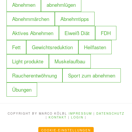
Abnehmen
abnehmlügen
Abnehmmärchen
Abnehmtipps
Aktives Abnehmen
Eiweiß Diät
FDH
Fett
Gewichtsreduktion
Heilfasten
Light produkte
Muskelaufbau
Raucherentwöhnung
Sport zum abnehmen
Übungen
COPYRIGHT BY MARCO KÖLBL
IMPRESSUM
|
DATENSCHUTZ
|
KONTAKT
|
LOGIN
|
COOKIE-EINSTELLUNGEN