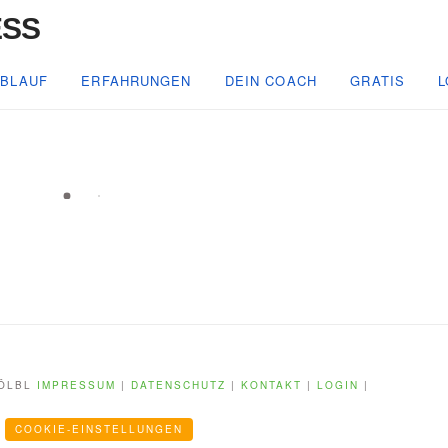
BLAUF
ERFAHRUNGEN
DEIN COACH
GRATIS
L
KÖLBL
IMPRESSUM
|
DATENSCHUTZ
|
KONTAKT
|
LOGIN
|
COOKIE-EINSTELLUNGEN