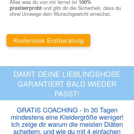
Alles was du von mir lernst ist
100%
und gibt dir die Sicherheit, dass du
praxiserprobt
ohne Umwege dein Wunschgewicht erreichst.
Kostenlose Erstberatung
DAMIT DEINE LIEBLINGSHOSE
GARANTIERT BALD WIEDER
PASST!
GRATIS COACHING - In 30 Tagen
mindestens eine Kleidergröße weniger!
Ich zeige dir warum die meisten Diäten
scheitern, und wie du mit 4 einfachen