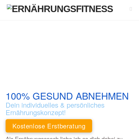
Nav
100% GESUND ABNEHMEN
Dein individuelles & persönliches
Ernährungskonzept!
Kostenlose Erstberatung
Als Ernährungscoach liebe ich es dich dabei zu