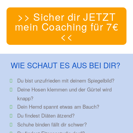
>> Sicher dir JETZT
mein Coaching für 7€
<<
WIE SCHAUT ES AUS BEI DIR?
Du bist unzufrieden mit deinem Spiegelbild?
Deine Hosen klemmen und der Gürtel wird
knapp?
Dein Hemd spannt etwas am Bauch?
Du findest Diäten ätzend?
Schuhe binden fällt dir schwer?